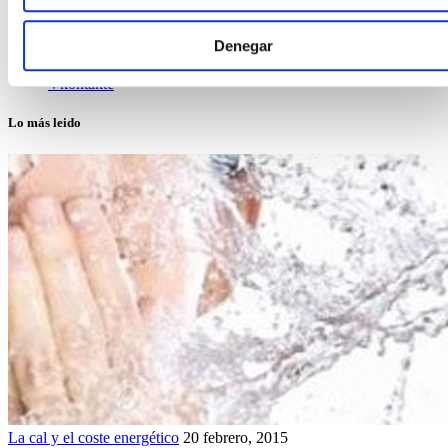
Google +
Pinterest
Denegar
Tumblr
Linkedin
Vkontakte
Lo más leido
La cal y el coste energético
20 febrero, 2015