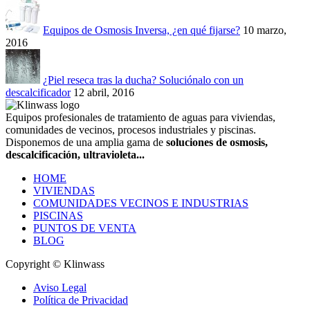
Equipos de Osmosis Inversa, ¿en qué fijarse?
10 marzo,
2016
¿Piel reseca tras la ducha? Soluciónalo con un
descalcificador
12 abril, 2016
Equipos profesionales de tratamiento de aguas para viviendas,
comunidades de vecinos, procesos industriales y piscinas.
Disponemos de una amplia gama de
soluciones de osmosis,
descalcificación, ultravioleta...
HOME
VIVIENDAS
COMUNIDADES VECINOS E INDUSTRIAS
PISCINAS
PUNTOS DE VENTA
BLOG
Copyright © Klinwass
Aviso Legal
Política de Privacidad