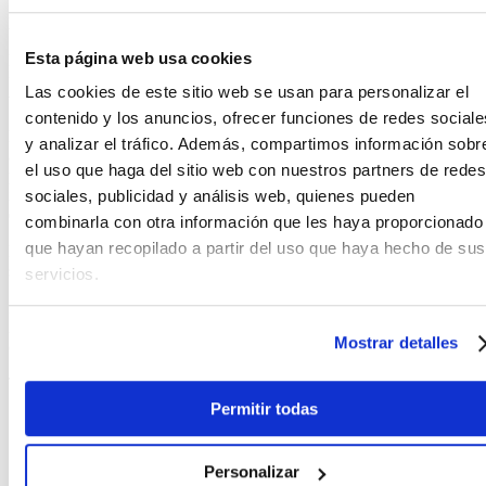
Normativa de uso
Esta página web usa cookies
Las normativas actuales vigentes limitan a considerar su aplicación y
fijar la dosis máxima de un valor tolerable residual del producto, una
Las cookies de este sitio web se usan para personalizar el
vez inyectado en el agua a tratar.
contenido y los anuncios, ofrecer funciones de redes sociale
Dicha dosis máxima será de 5mg./l de fósforo, expresado como
y analizar el tráfico. Además, compartimos información sobr
anhídrido fosfórico. Normalmente en la práctica, se dosifica siempre
el uso que haga del sitio web con nuestros partners de redes
por debajo de éste valor y cantidades de 3 mg/l, son suficientes para
inhibir los procesos de cristalización o para formar la capa protectora
sociales, publicidad y análisis web, quienes pueden
de fosfato cálcico y zinc en los tubos de hierro.
combinarla con otra información que les haya proporcionado
que hayan recopilado a partir del uso que haya hecho de sus
Es importante remarcar que el uso de polifosfatos no afecta al olor,
sabor y color del agua.
servicios.
En nuestra web en la sección de
Antiincrustación
, encontrarás más
información sobre este tipo de tratamiento de agua y podrás
Mostrar detalles
consultar los distintos productos y equipos que tenemos disponibles.
Tags:
Cal
,
Agua dura
Share
Permitir todas
Email
Twitter
Personalizar
Facebook