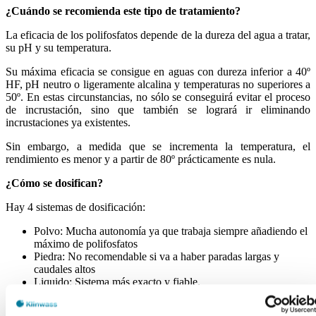
¿Cuándo se recomienda este tipo de tratamiento?
La eficacia de los polifosfatos depende de la dureza del agua a tratar,
su pH y su temperatura.
Su máxima eficacia se consigue en aguas con dureza inferior a 40º
HF, pH neutro o ligeramente alcalina y temperaturas no superiores a
50º. En estas circunstancias, no sólo se conseguirá evitar el proceso
de incrustación, sino que también se logrará ir eliminando
incrustaciones ya existentes.
Sin embargo, a medida que se incrementa la temperatura, el
rendimiento es menor y a partir de 80º prácticamente es nula.
¿Cómo se dosifican?
Hay 4 sistemas de dosificación:
Polvo: Mucha autonomía ya que trabaja siempre añadiendo el
máximo de polifosfatos
Piedra: No recomendable si va a haber paradas largas y
caudales altos
Liquido: Sistema más exacto y fiable.
Industrial: Utiliza una bomba dosificadora proporcional al
caudal de aportación de agua al circuito de refrigeración.