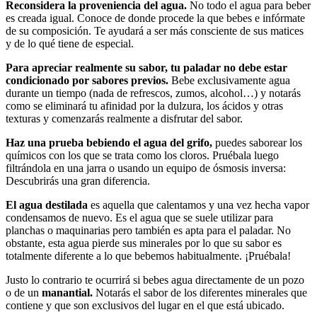
Reconsidera la proveniencia del agua.
No todo el agua para beber
es creada igual. Conoce de donde procede la que bebes e infórmate
de su composición. Te ayudará a ser más consciente de sus matices
y de lo qué tiene de especial.
Para apreciar realmente su sabor, tu paladar no debe estar
condicionado por sabores previos.
Bebe exclusivamente agua
durante un tiempo (nada de refrescos, zumos, alcohol…) y notarás
como se eliminará tu afinidad por la dulzura, los ácidos y otras
texturas y comenzarás realmente a disfrutar del sabor.
Haz una prueba bebiendo el agua del grifo,
puedes saborear los
químicos con los que se trata como los cloros. Pruébala luego
filtrándola en una jarra o usando un equipo de ósmosis inversa:
Descubrirás una gran diferencia.
El agua destilada
es aquella que calentamos y una vez hecha vapor
condensamos de nuevo. Es el agua que se suele utilizar para
planchas o maquinarias pero también es apta para el paladar. No
obstante, esta agua pierde sus minerales por lo que su sabor es
totalmente diferente a lo que bebemos habitualmente. ¡Pruébala!
Justo lo contrario te ocurrirá si bebes agua directamente de un pozo
o de un
manantial.
Notarás el sabor de los diferentes minerales que
contiene y que son exclusivos del lugar en el que está ubicado.