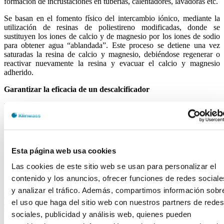
formación de incrustaciones en tuberías, calentadores, lavadoras etc.
Se basan en el fomento físico del intercambio iónico, mediante la
utilización de resinas de poliestireno modificadas, donde se
sustituyen los iones de calcio y de magnesio por los iones de sodio
para obtener agua “ablandada”. Este proceso se detiene una vez
saturadas la resina de calcio y magnesio, debiéndose regenerar o
reactivar nuevamente la resina y evacuar el calcio y magnesio
adherido.
Garantizar la eficacia de un descalcificador
En esto que os acabamos de contar hay dos detalles fundamentales
para garantizar la eficacia de un descalcificador.
No se debe reducir la cal por debajo de 7ºfH ya que un agua
excesivamente blanda provoca corrosión en los
electrodomésticos.
Esta página web usa cookies
Se debe calcular muy bien el volumen de resina (litros) que
Las cookies de este sitio web se usan para personalizar el
será necesaria.
contenido y los anuncios, ofrecer funciones de redes sociale
Por este motivo, aunque se traten de equipos muy fáciles de instalar
y analizar el tráfico. Además, compartimos información sobr
y mantener, se recomienda ponerse en manos de un profesional para
el uso que haga del sitio web con nuestros partners de redes
asegurarnos que todo funcionará correctamente y puedas alargar la
vida útil de los electrodomésticos.
sociales, publicidad y análisis web, quienes pueden