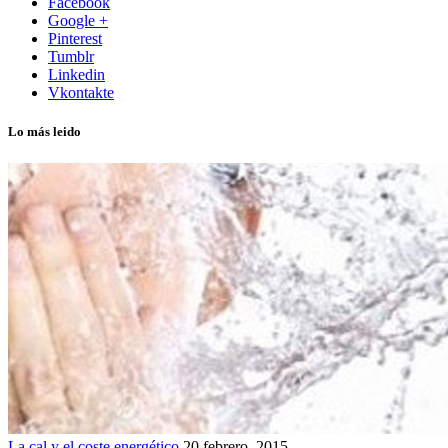
Facebook
Google +
Pinterest
Tumblr
Linkedin
Vkontakte
Lo más leido
La cal y el coste energético
20 febrero, 2015