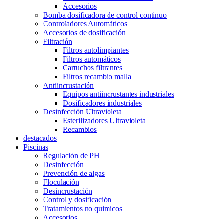
Accesorios
Bomba dosificadora de control continuo
Controladores Automáticos
Accesorios de dosificación
Filtración
Filtros autolimpiantes
Filtros automáticos
Cartuchos filtrantes
Filtros recambio malla
Antiincrustación
Equipos antiincrustantes industriales
Dosificadores industriales
Desinfección Ultravioleta
Esterilizadores Ultravioleta
Recambios
destacados
Piscinas
Regulación de PH
Desinfección
Prevención de algas
Floculación
Desincrustación
Control y dosificación
Tratamientos no quimicos
Accesorios