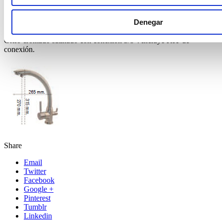
CARACTERÍSTICAS
Denegar
Grifo cromado satinado con conexión 3/8”. Incluye KIT de
conexión.
Share
Email
Twitter
Facebook
Google +
Pinterest
Tumblr
Linkedin