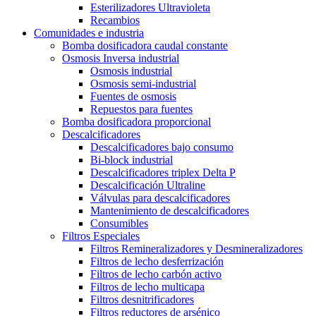
Esterilizadores Ultravioleta
Recambios
Comunidades e industria
Bomba dosificadora caudal constante
Osmosis Inversa industrial
Osmosis industrial
Osmosis semi-industrial
Fuentes de osmosis
Repuestos para fuentes
Bomba dosificadora proporcional
Descalcificadores
Descalcificadores bajo consumo
Bi-block industrial
Descalcificadores triplex Delta P
Descalcificación Ultraline
Válvulas para descalcificadores
Mantenimiento de descalcificadores
Consumibles
Filtros Especiales
Filtros Remineralizadores y Desmineralizadores
Filtros de lecho desferrización
Filtros de lecho carbón activo
Filtros de lecho multicapa
Filtros desnitrificadores
Filtros reductores de arsénico