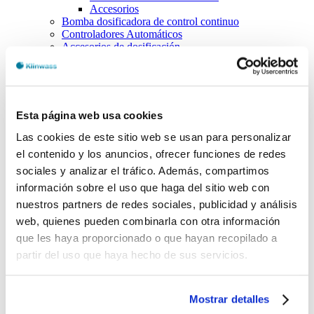
Accesorios
Bomba dosificadora de control continuo
Controladores Automáticos
Accesorios de dosificación
Filtración
Filtros autolimpiantes
Filtros automáticos
Cartuchos filtrantes
Filtros recambio malla
Esta página web usa cookies
Antiincrustación
Equipos antiincrustantes industriales
Las cookies de este sitio web se usan para personalizar
Dosificadores industriales
el contenido y los anuncios, ofrecer funciones de redes
Desinfección Ultravioleta
sociales y analizar el tráfico. Además, compartimos
Esterilizadores Ultravioleta
Recambios
información sobre el uso que haga del sitio web con
destacados
nuestros partners de redes sociales, publicidad y análisis
Piscinas
web, quienes pueden combinarla con otra información
Regulación de PH
Desinfección
que les haya proporcionado o que hayan recopilado a
Prevención de algas
partir del uso que haya hecho de sus servicios.
Floculación
Desincrustación
Control y dosificación
Tratamientos no quimicos
Mostrar detalles
Accesorios