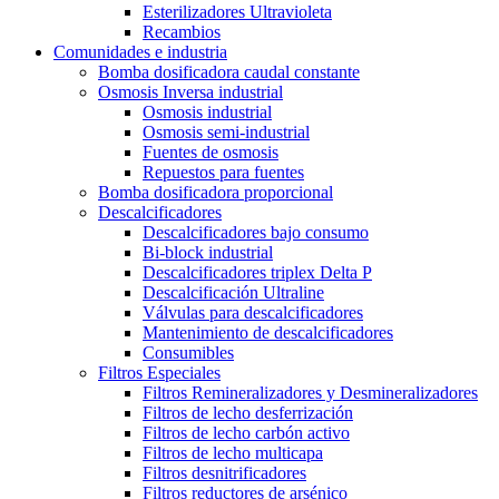
Esterilizadores Ultravioleta
Recambios
Comunidades e industria
Bomba dosificadora caudal constante
Osmosis Inversa industrial
Osmosis industrial
Osmosis semi-industrial
Fuentes de osmosis
Repuestos para fuentes
Bomba dosificadora proporcional
Descalcificadores
Descalcificadores bajo consumo
Bi-block industrial
Descalcificadores triplex Delta P
Descalcificación Ultraline
Válvulas para descalcificadores
Mantenimiento de descalcificadores
Consumibles
Filtros Especiales
Filtros Remineralizadores y Desmineralizadores
Filtros de lecho desferrización
Filtros de lecho carbón activo
Filtros de lecho multicapa
Filtros desnitrificadores
Filtros reductores de arsénico