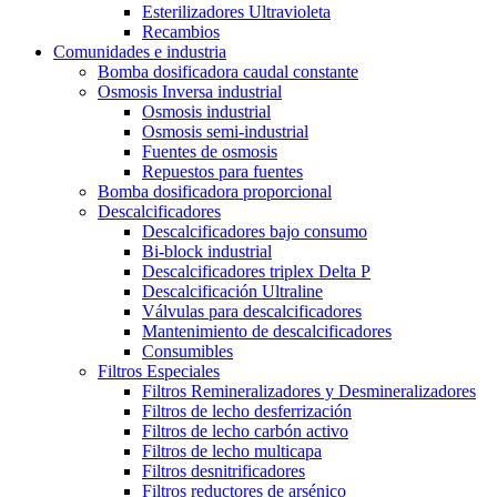
Esterilizadores Ultravioleta
Recambios
Comunidades e industria
Bomba dosificadora caudal constante
Osmosis Inversa industrial
Osmosis industrial
Osmosis semi-industrial
Fuentes de osmosis
Repuestos para fuentes
Bomba dosificadora proporcional
Descalcificadores
Descalcificadores bajo consumo
Bi-block industrial
Descalcificadores triplex Delta P
Descalcificación Ultraline
Válvulas para descalcificadores
Mantenimiento de descalcificadores
Consumibles
Filtros Especiales
Filtros Remineralizadores y Desmineralizadores
Filtros de lecho desferrización
Filtros de lecho carbón activo
Filtros de lecho multicapa
Filtros desnitrificadores
Filtros reductores de arsénico