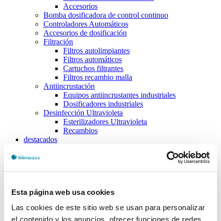
Accesorios
Bomba dosificadora de control continuo
Controladores Automáticos
Accesorios de dosificación
Filtración
Filtros autolimpiantes
Filtros automáticos
Cartuchos filtrantes
Filtros recambio malla
Antiincrustación
Equipos antiincrustantes industriales
Dosificadores industriales
Desinfección Ultravioleta
Esterilizadores Ultravioleta
Recambios
destacados
Piscinas
Regulación de PH
Desinfección
Prevención de algas
Floculación
Esta página web usa cookies
Desincrustación
Control y dosificación
Las cookies de este sitio web se usan para personalizar
Tratamientos no quimicos
el contenido y los anuncios, ofrecer funciones de redes
Accesorios