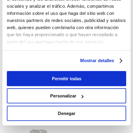
sociales y analizar el tráfico. Además, compartimos
Servicios
información sobre el uso que haga del sitio web con
tecnicos
nuestros partners de redes sociales, publicidad y análisis
Klinwass
web, quienes pueden combinarla con otra información
que les haya proporcionado o que hayan recopilado a
¿Eres
instalador?
partir del uso que haya hecho de sus servicios.
descubre las ventajas
de Klinwass
Mostrar detalles
Contacta con
Klinwass
Permitir todas
Los polifosfatos poseen la propiedad de englobar dentro de su
molécula los cationes como el calcio, magnesio, hierro, manganeso,
cobre, etc., formando complejos que enmascaran dichos cationes.
Personalizar
Su eficacia depende de la dureza temporal o carbonatada del agua a
tratar, así como su pH y temperatura. En algunos casos, no sólo se
Denegar
conseguirá evitar el proceso de incrustación, sino que también se
logrará eliminar lentamente incrustaciones ya existentes.