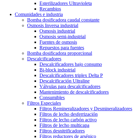
Esterilizadores Ultravioleta
Recambios
Comunidades e industria
Bomba dosificadora caudal constante
Osmosis Inversa industrial
Osmosis industrial
Osmosis semi-industrial
Fuentes de osmosis
Repuestos para fuentes
Bomba dosificadora proporcional
Descalcificadores
Descalcificadores bajo consumo
Bi-block industrial
Descalcificadores triplex Delta P
Descalcificación Ultraline
Válvulas para descalcificadores
Mantenimiento de descalcificadores
Consumibles
Filtros Especiales
Filtros Remineralizadores y Desmineralizadores
Filtros de lecho desferrización
Filtros de lecho carbón activo
Filtros de lecho multicapa
Filtros desnitrificadores
Filtros reductores de arsénico