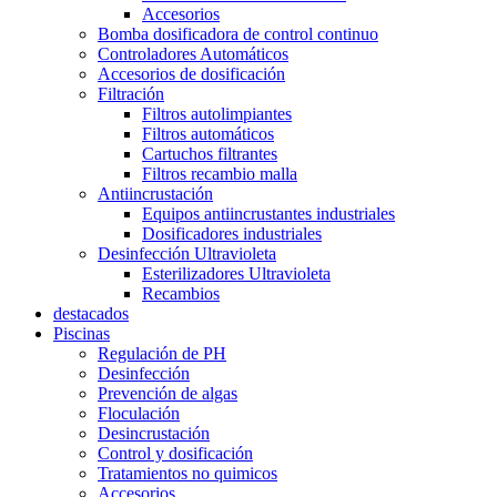
Accesorios
Bomba dosificadora de control continuo
Controladores Automáticos
Accesorios de dosificación
Filtración
Filtros autolimpiantes
Filtros automáticos
Cartuchos filtrantes
Filtros recambio malla
Antiincrustación
Equipos antiincrustantes industriales
Dosificadores industriales
Desinfección Ultravioleta
Esterilizadores Ultravioleta
Recambios
destacados
Piscinas
Regulación de PH
Desinfección
Prevención de algas
Floculación
Desincrustación
Control y dosificación
Tratamientos no quimicos
Accesorios