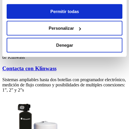
Servicios
Permitir todas
tecnicos
Klinwass
Personalizar
¿Eres
instalador?
Denegar
descubre las ventajas
de Klinwass
Contacta con
Klinwass
Sistemas ampliables hasta dos botellas con programador electrónico,
medición de flujo continuo y posibilidades de multiples conexiones:
1”, 2” y 2”s