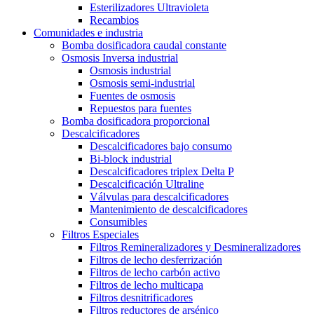
Esterilizadores Ultravioleta
Recambios
Comunidades e industria
Bomba dosificadora caudal constante
Osmosis Inversa industrial
Osmosis industrial
Osmosis semi-industrial
Fuentes de osmosis
Repuestos para fuentes
Bomba dosificadora proporcional
Descalcificadores
Descalcificadores bajo consumo
Bi-block industrial
Descalcificadores triplex Delta P
Descalcificación Ultraline
Válvulas para descalcificadores
Mantenimiento de descalcificadores
Consumibles
Filtros Especiales
Filtros Remineralizadores y Desmineralizadores
Filtros de lecho desferrización
Filtros de lecho carbón activo
Filtros de lecho multicapa
Filtros desnitrificadores
Filtros reductores de arsénico