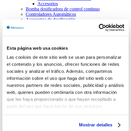
Accesorios
Bomba dosificadora de control continuo
Controladores Automáticos
Accesorios de dosificación
Filtración
Filtros autolimpiantes
Filtros automáticos
Cartuchos filtrantes
Filtros recambio malla
Esta página web usa cookies
Antiincrustación
Equipos antiincrustantes industriales
Las cookies de este sitio web se usan para personalizar
Dosificadores industriales
el contenido y los anuncios, ofrecer funciones de redes
Desinfección Ultravioleta
sociales y analizar el tráfico. Además, compartimos
Esterilizadores Ultravioleta
Recambios
información sobre el uso que haga del sitio web con
destacados
nuestros partners de redes sociales, publicidad y análisis
Piscinas
web, quienes pueden combinarla con otra información
Regulación de PH
Desinfección
que les haya proporcionado o que hayan recopilado a
Prevención de algas
partir del uso que haya hecho de sus servicios.
Floculación
Desincrustación
Control y dosificación
Tratamientos no quimicos
Mostrar detalles
Accesorios